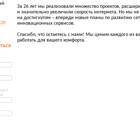
ей
За 26 лет мы реализовали множество проектов, расшир
и значительно увеличили скорость интернета. Но мы н
на достигнутом – впереди новые планы по развитию сет
сти
инновационных сервисов.
Спасибо, что остаетесь с нами! Мы ценим каждого из 
работать для вашего комфорта.
ться
ажите
ц)