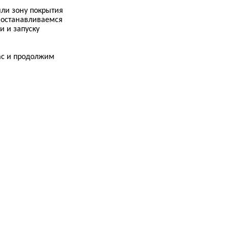
или зону покрытия
е останавливаемся
и и запуску
вас и продолжим