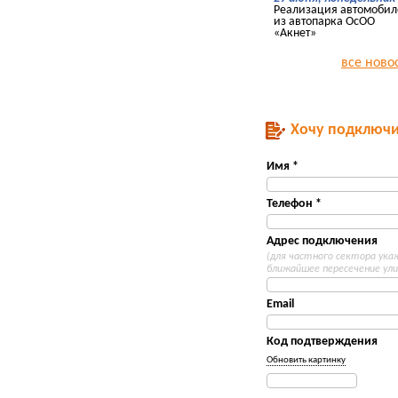
Реализация автомобил
из автопарка ОсОО
«Акнет»
все ново
Хочу подключи
Имя *
Телефон *
Адрес подключения
(для частного сектора ук
ближайшее пересечение ули
Email
Код подтверждения
Обновить картинку