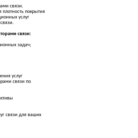
ами связи.
 плотность покрытия
ционных услуг
связи.
торами связи:
ионных задач;
ения услуг
орами связи по
ективы
луг связи для ваших