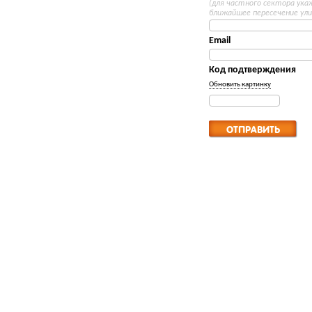
(для частного сектора ук
ближайшее пересечение ули
Email
Код подтверждения
Обновить картинку