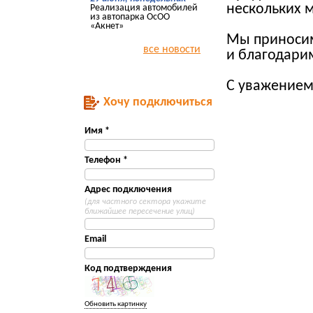
нескольких м
Реализация автомобилей
из автопарка ОсОО
«Акнет»
Мы приносим
все новости
и благодари
С уважением
Хочу подключиться
Имя *
Телефон *
Адрес подключения
(для частного сектора укажите
ближайшее пересечение улиц)
Email
Код подтверждения
Обновить картинку