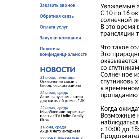
Заказать звонок
Уважаемые 
С 10 по 16 о
Обратная связь
солнечной и
В это время
Оплата услуг
трансляции 
Закупки компании
Что такое с
Политика
Это природн
конфиденциальности
оказывается
со спутника
НОВОСТИ
Солнечное и
31 июля, пятница
спутниковых 
Отключение связи в
Свердловском районе
к временном
22 июля, среда
пропаданию 
Акнет запускает акцию
для жителей домов ГИК
22 июля, среда
Когда ожида
Мы обновили тарифные
Возможные н
планы «iTV Unlim Family
Plus»
наблюдаться
1 июля, среда
с 10:00 до 1
Акция лето интернета!
Продолжител
29 июня, понедельник