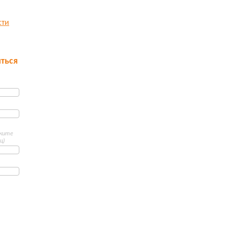
сти
ться
ажите
ц)