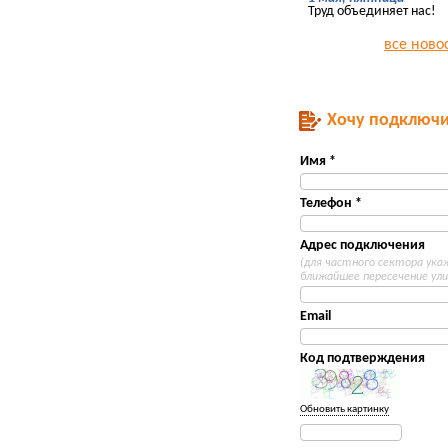
Труд объединяет нас!
все ново
Хочу подключи
Имя *
Телефон *
Адрес подключения
(для частного сектора ук
ближайшее пересечение ули
Email
Код подтверждения
Обновить картинку